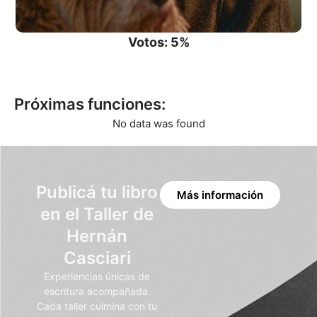
Votos: 5%
Próximas funciones:
No data was found
Publicá tu libro
Más información
en el Taller de
Hernán
Casciari
Experiencias únicas de
escritura acompañada.
Cada taller culmina con tu