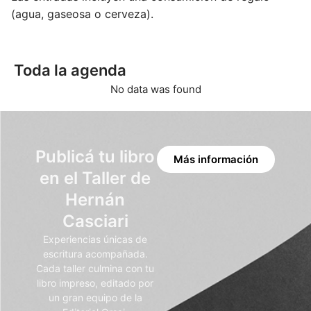
(agua, gaseosa o cerveza).
Toda la agenda
No data was found
Publicá tu libro
Más información
en el Taller de
Hernán
Casciari
Experiencias únicas de
escritura acompañada.
Cada taller culmina con tu
libro impreso, editado por
un gran equipo de la