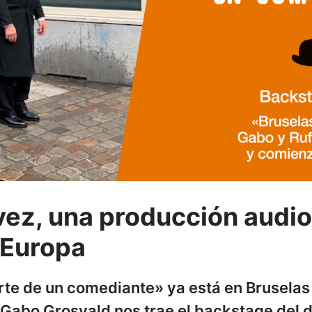
vez, una producción audio
a Europa
rte de un comediante» ya está en Bruselas 
 Gabo Grosvald nos trae el backstage del