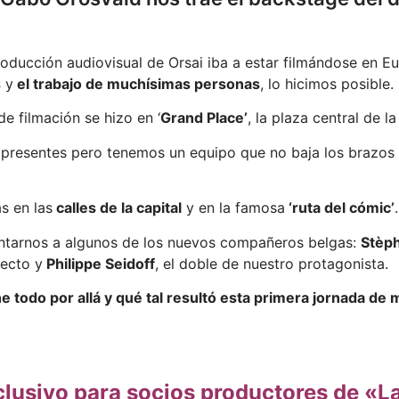
ucción audiovisual de Orsai iba a estar filmándose en Eu
s
y
el trabajo de muchísimas personas
, lo hicimos posible.
de filmación se hizo en ‘
Grand Place’
, la plaza central de l
ron presentes pero tenemos un equipo que no baja los brazos
s en las
calles de la capital
y en la famosa
‘ruta del cómic’
.
tarnos a algunos de los nuevos compañeros belgas:
Stèp
yecto y
Philippe Seidoff
, el doble de nuestro protagonista.
 todo por allá y qué tal resultó esta primera jornada de
lusivo para socios productores de «L