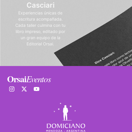
Casciari
Experiencias únicas de
escritura acompañada.
Cada taller culmina con tu
libro impreso, editado por
un gran equipo de la
Editorial Orsai.
Orsai
Eventos