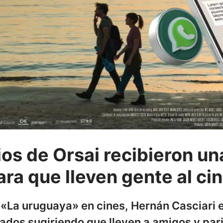
ios de Orsai recibieron un
a que lleven gente al ci
 «La uruguaya» en cines, Hernán Casciari e
ados sugiriendo que lleven a amigos y pari