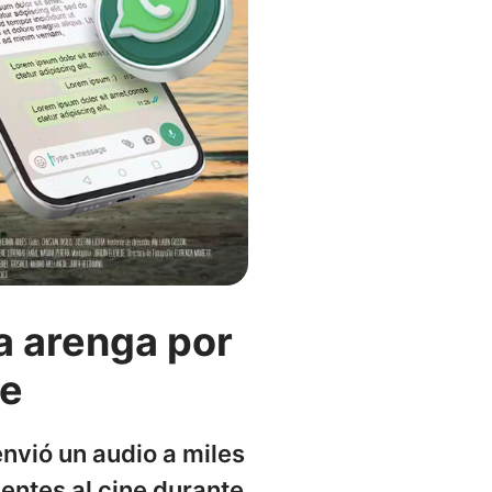
a arenga por
ne
nvió un audio a miles
entes al cine durante