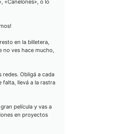
, «Canelones», o lo
rmos!
esto en la billetera,
que no ves hace mucho,
as redes. Obligá a cada
alta, llevá a la rastra
ran película y vas a
siones en proyectos