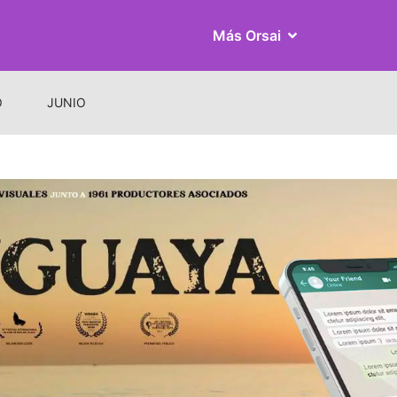
Más Orsai
O
JUNIO