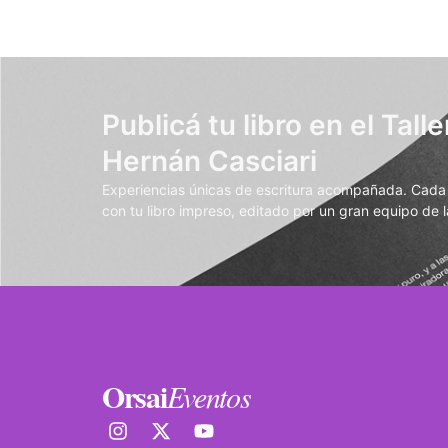
Publicá tu libro en el Talle
Hernán Casciari
Experiencias únicas de escritura acompañada. Cada t
con tu libro impreso, editado por un gran equipo de la
Orsai
Eventos