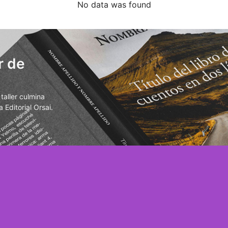
No data was found
r de
aller culmina
 Editorial Orsai.