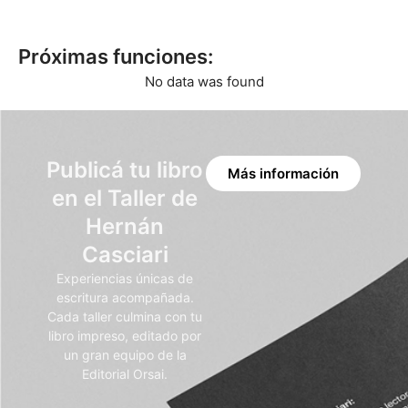
Próximas funciones:
No data was found
Publicá tu libro
Más información
en el Taller de
Hernán
Casciari
Experiencias únicas de
escritura acompañada.
Cada taller culmina con tu
libro impreso, editado por
un gran equipo de la
Editorial Orsai.