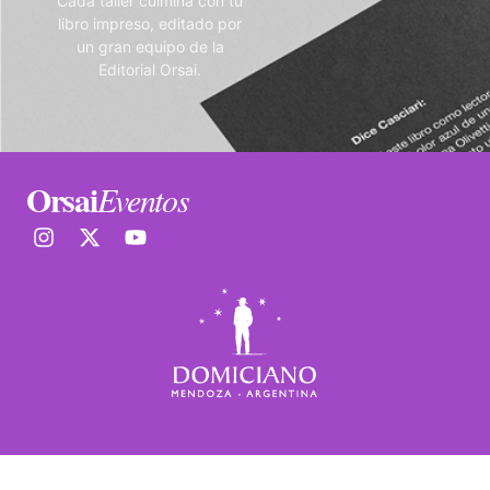
Cada taller culmina con tu
libro impreso, editado por
un gran equipo de la
Editorial Orsai.
Orsai
Eventos