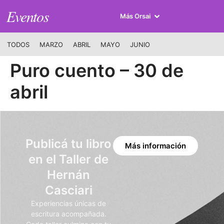
Eventos
Más Orsai
TODOS
MARZO
ABRIL
MAYO
JUNIO
Puro cuento – 30 de
abril
Publicá tu libro
Más información
en el Taller de
Hernán
Casciari
Experiencias únicas de
escritura acompañada.