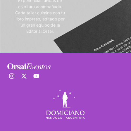
Experiencias únicas de
escritura acompañada.
Cada taller culmina con tu
libro impreso, editado por
un gran equipo de la
Editorial Orsai.
Orsai
Eventos