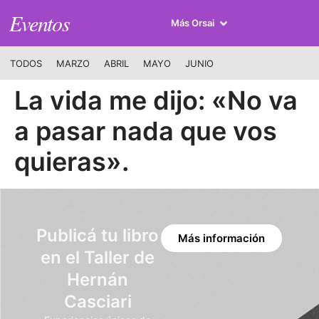
Eventos
Más Orsai
TODOS
MARZO
ABRIL
MAYO
JUNIO
La vida me dijo: «No va
a pasar nada que vos
quieras».
Publicá tu libro
Más información
en el Taller de
Hernán
Casciari