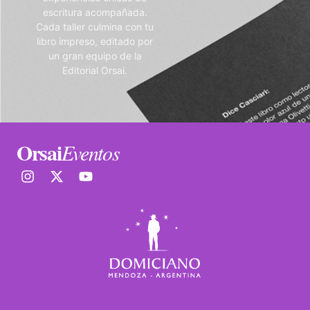
escritura acompañada.
Cada taller culmina con tu
libro impreso, editado por
un gran equipo de la
Editorial Orsai.
Orsai
Eventos