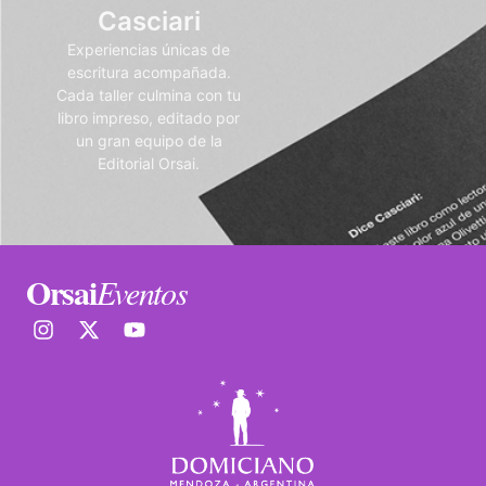
Casciari
Experiencias únicas de
escritura acompañada.
Cada taller culmina con tu
libro impreso, editado por
un gran equipo de la
Editorial Orsai.
Orsai
Eventos